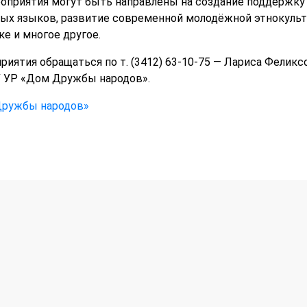
оприятия могут быть направлены на создание поддержку
ных языков, развитие современной молодёжной этнокульт
е и многое другое.
риятия обращаться по т. (3412) 63-10-75 — Лариса Фелик
 УР «Дом Дружбы народов».
ружбы народов»