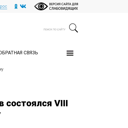
прос
ОБРАТНАЯ СВЯЗЬ
му
состоялся VIII
у