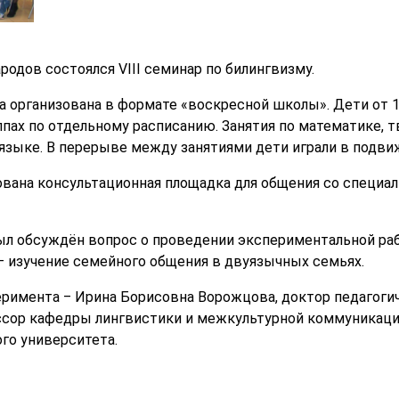
одов состоялся VIII семинар по билингвизму.
 организована в формате «воскресной школы». Дети от 1,
ппах по отдельному расписанию. Занятия по математике, 
языке. В перерыве между занятиями дети играли в подви
ована консультационная площадка для общения со специа
ыл обсуждён вопрос о проведении экспериментальной ра
 изучение семейного общения в двуязычных семьях.
римента ‒ Ирина Борисовна Ворожцова, доктор педагогич
ссор кафедры лингвистики и межкультурной коммуникаци
го университета.