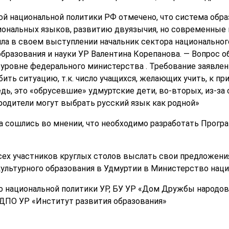
ой национальной политики РФ отмечено, что система обр
иональных языков, развитию двуязычия, но современные
ила в своем выступлении начальник сектора национальног
бразования и науки УР Валентина Корепанова. — Вопрос 
 уровне федерального министерства . Требование заявлени
ить ситуацию, т.к. число учащихся, желающих учить, к пр
дь, это «обрусевшие» удмуртские дети, во-вторых, из-за
одители могут выбрать русский язык как родной»
ла сошлись во мнении, что необходимо разработать Прогр
сех участников круглых столов выслать свои предложен
культурного образования в Удмуртии в Министерство наци
о национальной политики УР, БУ УР «Дом Дружбы народо
У ДПО УР «Институт развития образования»