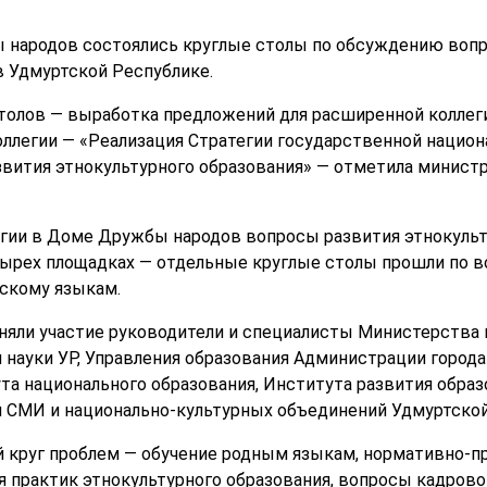
 народов состоялись круглые столы по обсуждению вопр
в Удмуртской Республике.
толов — выработка предложений для расширенной коллег
коллегии — «Реализация Стратегии государственной нацио
вития этнокультурного образования» — отметила минист
егии в Доме Дружбы народов вопросы развития этнокульт
тырех площадках — отдельные круглые столы прошли по в
йскому языкам.
иняли участие руководители и специалисты Министерства 
 науки УР, Управления образования Администрации города
та национального образования, Института развития образ
и СМИ и национально-культурных объединений Удмуртской
 круг проблем — обучение родным языкам, нормативно-пр
 практик этнокультурного образования, вопросы кадрово