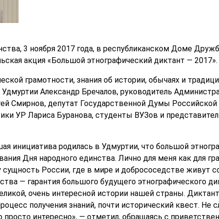
нства, 3 ноября 2017 года, в республиканском Доме Друж
ская акция «Большой этнографический диктант — 2017».
еской грамотности, знания об истории, обычаях и традици
ава Удмуртии Александр Бречалов, руководитель Администр
ей Смирнов, депутат Государственной Думы Российской 
ики УР Лариса Буранова, студенты ВУЗов и представител
ошая инициатива родилась в Удмуртии, что большой этног
ния Дня народного единства. Лично для меня как для гра
 сущность России, где в мире и добрососедстве живут с
ства — гарантия большого будущего этнографического ди
великой, очень интересной истории нашей страны. Диктан
оцесс получения знаний, почти исторический квест. Не с
о просто интересно», — отметил, обращаясь с приветств