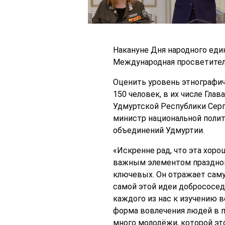
Накануне Дня народного еди
Международная просветитель
Оценить уровень этнографич
150 человек, в их числе Гл
Удмуртской Республики Серг
министр национальной полит
объединений Удмуртии.
«Искренне рад, что эта хор
важным элементом празднова
ключевых. Он отражает саму
самой этой идеи добрососед
каждого из нас к изучению 
форма вовлечения людей в пр
много молодёжи, которой эт