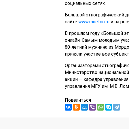
социальных сетях.
Большой этнографический дик
сайте
www.miretno.ru
и на рес
В прошлом году «Большой этн
онлайн. Самым молодым учас
80-летний мужчина из Мордов
приняли участие все субъек
Организаторами этнографиче
Министерство национальной
акции — кафедра управлени
управления МГУ им. М.В. Лом
Поделиться