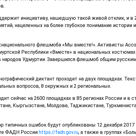
в.
оддержит инициативу, нашедшую такой живой отклик, и в 2
ятий, нацеленных на более глубокое понимание истории
жнационального флешмоба «Мы вместе!». Активисты Асс
муртской Республики «Вместе» в национальных костюмах 
в народов Удмуртии. Завершился флешмоб общим русски
графический диктант проходит на двух площадках. Текс
альных вопросов, 8 окружных и 2 региональных.
дит сейчас на 2600 площадках в 85 регионах России и в с
тане, Кыргызстане, Молдове, Таджикистане, Туркменистан
ор типичных ошибок будут опубликованы 12 декабря 2017 
йте ФАДН России
https://fadn.gov.ru
, а также в группах «Бо