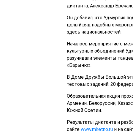
диктанта, Александр Бречало
Он добавил, что Удмуртия п
целый ряд подобных меропри
здесь национальностей.
Началось мероприятие с ме
культурных объединений Уд
разучивали элементы танце
«Барыню».
В Доме Дружбы Большой этно
тестовых заданий: 20 федер
Образовательная акция прохо
Армении, Белоруссии, Казахс
Южной Осетии.
Результаты диктанта и разб
сайте
www.miretno.ru
и на са