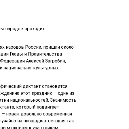
бы народов проходит
ях народов России, пришли около
ации Главы и Правительства
Федерации Алексей Загребин,
и национально-культурных
рафический диктант становится
жданина этот праздник — один из
отни национальностей. Значимость
ктанта, который подвигает
т — новая, довольно современная
лучайно на площадках сегодня так
енным словом к участникам