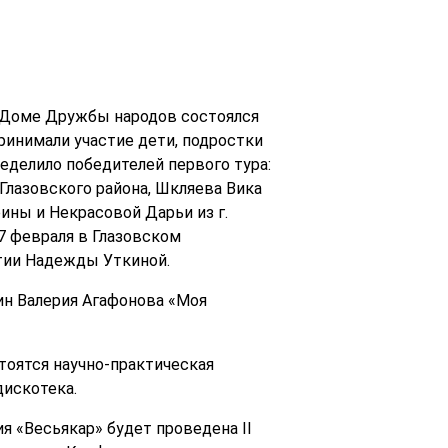
ом Доме Дружбы народов состоялся
ринимали участие дети, подростки
еделило победителей первого тура:
 Глазовского района, Шкляева Вика
рины и Некрасовой Дарьи из г.
 7 февраля в Глазовском
тии Надежды Уткиной.
ин Валерия Агафонова «Моя
стоятся научно-практическая
дискотека.
я «Весьякар» будет проведена II