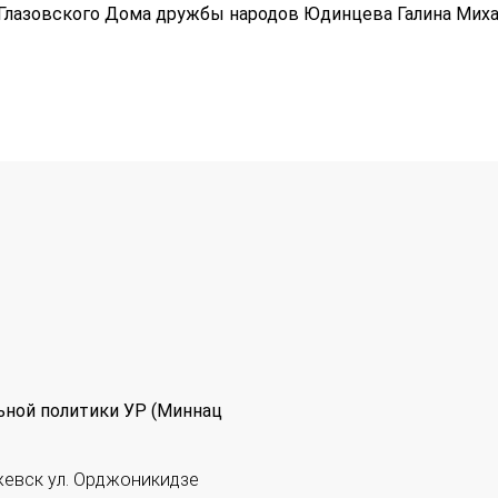
т Глазовского Дома дружбы народов Юдинцева Галина Михай
ьной политики УР (Миннац
жевск ул. Орджоникидзе