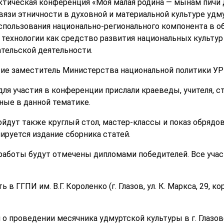
ктическая конференция «Моя малая родина — мынам пичи 
язи этничности в духовной и материальной культуре удму
спользования национально-регионального компонента в о
технологии как средство развития национальных культур 
тельской деятельности.
ие заместитель Министерства национальной политики УР 
я участия в конференции прислали краеведы, учителя, ст
ные в данной тематике.
йдут также круглый стол, мастер-классы и показ обрядо
ируется издание сборника статей.
работы будут отмечены дипломами победителей. Все учас
в ГГПИ им. В.Г. Короленко (г. Глазов, ул. К. Маркса, 29, к
 проведении месячника удмуртской культуры в г. Глазове 