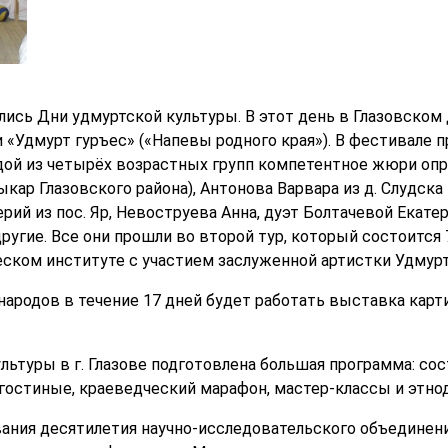
рылись Дни удмуртской культуры. В этот день в Глазовск
«Удмурт гуръес» («Напевы родного края»). В фестивале п
ждой из четырёх возрастных групп компетентное жюри опр
ыкар Глазовского района), Антонова Варвара из д. Слудска
ерий из пос. Яр, Невоструева Анна, дуэт Болтачевой Екате
другие. Все они прошли во второй тур, который состоится
ском институте с участием заслуженной артистки Удмур
ародов в течение 17 дней будет работать выставка карт
льтуры в г. Глазове подготовлена большая программа: со
гостиные, краеведческий марафон, мастер-классы и этно
вания десятилетия научно-исследовательского объединени