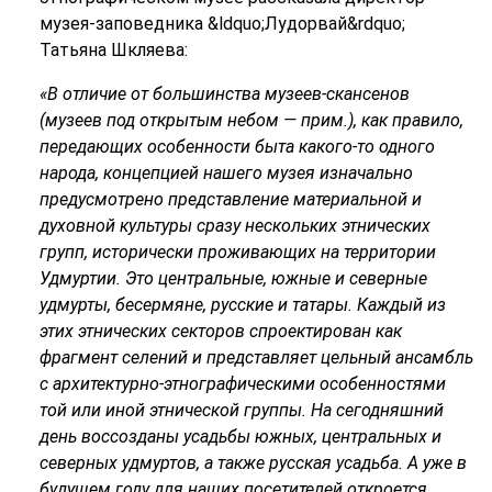
музея-заповедника &ldquo;Лудорвай&rdquo;
Татьяна Шкляева:
«
В отличие от большинства музеев-скансенов
(музеев под открытым небом — прим.), как правило,
передающих особенности быта какого-то одного
народа, концепцией нашего музея изначально
предусмотрено представление материальной и
духовной культуры сразу нескольких этнических
групп, исторически проживающих на территории
Удмуртии. Это центральные, южные и северные
удмурты, бесермяне, русские и татары. Каждый из
этих этнических секторов спроектирован как
фрагмент селений и представляет цельный ансамбль
с архитектурно-этнографическими особенностями
той или иной этнической группы. На сегодняшний
день воссозданы усадьбы южных, центральных и
северных удмуртов, а также русская усадьба. А уже в
будущем году для наших посетителей откроется