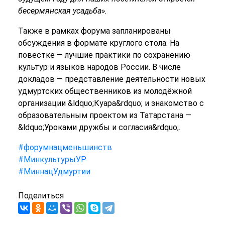
бесермянская усадьба
»
.
Также в рамках форума запланированы
обсуждения в формате круглого стола. На
повестке — лучшие практики по сохранению
культур и языков народов России. В числе
докладов — представление деятельности новых
удмуртских общественников из молодёжной
организации &ldquo;Куара&rdquo; и знакомство с
образовательным проектом из Татарстана —
&ldquo;Уроками дружбы и согласия&rdquo;.
#
форумнацменьшинств
#
МинкультурыУР
#
МиннацУдмуртии
Поделиться