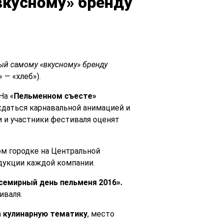
кусному» бренду
ый самому «вкусному» бренду
 — «хлеб»).
На «
Пельменном съесте»
даться карнавальной анимацией и
 и участники фестиваля оценят
м городке на Центральной
дукции каждой компании.
семирный день пельменя 2016».
иваля.
а
кулинарную тематику
, место