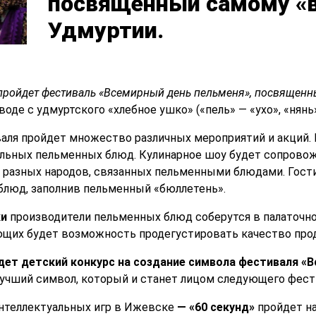
посвященный самому «в
Удмуртии.
 пройдет фестиваль «Всемирный день пельменя», посвященн
оде с удмуртского «хлебное ушко» («пель» — «ухо», «нянь»
аля пройдет множество различных мероприятий и акций. 
льных пельменных блюд. Кулинарное шоу будет сопровож
разных народов, связанных пельменными блюдами. Гости
блюд, заполнив пельменный «бюллетень».
ки
производители пельменных блюд соберутся в палаточно
ющих будет возможность продегустировать качество про
дет детский конкурс на создание символа фестиваля «В
лучший символ, который и станет лицом следующего фест
нтеллектуальных игр в Ижевске
—
«60 секунд»
пройдет н