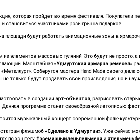
кция, которая пройдет во время фестиваля. Покупатели пе
 и становиться участниками розыгрыша подарков.
на площади будут работать анимационные зоны в ярмароч
 из элементов массовых гуляний. Это будут не просто, а
елающий. Масштабная
«Удмуртская ярмарка ремесел»
ра
«Металлург». Соберутся мастера Hand Made своего дела с
 не только будут продавать свои произведения, но и нау
частвовать в создании
арт-объектов
, разрисовать стары
. Данная программа станет своеобразной летописью фест
стоится музыкальный концерт современной фолк-культур
инстаграм флэшмоб
«Сделано в Удмуртии».
Уже сейчас мож
тях по хэштегу
#всемирныйденьпельменя
и
#пельменьф