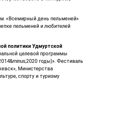
ом. «Всемирный день пельменей»
лепке пельменей и любителей
ой политики Удмуртской
еральной целевой программы
2014&minus;2020 годы)». Фестиваль
жевск», Министерства
ьтуре, спорту и туризму