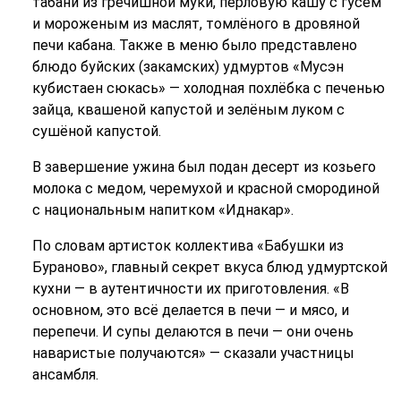
табани из гречишной муки, перловую кашу с гусем
и мороженым из маслят, томлёного в дровяной
печи кабана. Также в меню было представлено
блюдо буйских (закамских) удмуртов «Mусэн
кубистаен сюкась» — холодная похлёбка с печенью
зайца, квашеной капустой и зелёным луком с
сушёной капустой.
В завершение ужина был подан десерт из козьего
молока с медом, черемухой и красной смородиной
с национальным напитком «Иднакар».
По словам артисток коллектива «Бабушки из
Бураново», главный секрет вкуса блюд удмуртской
кухни — в аутентичности их приготовления. «В
основном, это всё делается в печи — и мясо, и
перепечи. И супы делаются в печи — они очень
наваристые получаются» — сказали участницы
ансамбля.