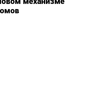
новом механизме
домов