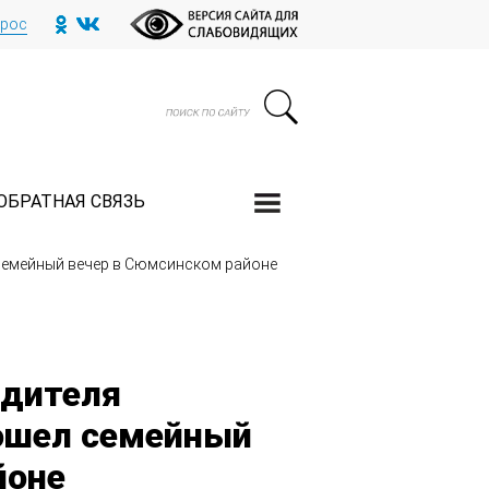
прос
ОБРАТНАЯ СВЯЗЬ
 семейный вечер в Сюмсинском районе
едителя
рошел семейный
йоне