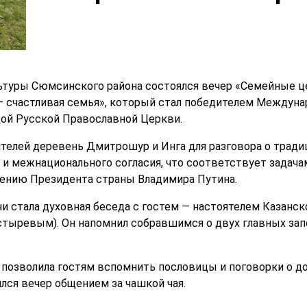
туры Сюмсинского района состоялся вечер «Семейные це
– счастливая семья», который стал победителем Междуна
дой Русской Православной Церкви.
елей деревень Дмитрошур и Инга для разговора о традиц
 и межнационального согласия, что соответствует задача
шению Президента страны Владимира Путина.
стала духовная беседа с гостем — настоятелем Казанск
тыревым). Он напомнил собравшимся о двух главных зап
 позволила гостям вспомнить пословицы и поговорки о до
лся вечер общением за чашкой чая.