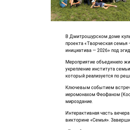
В Дмитрошурском доме куль
проекта «Творческая семья 
инициатива — 2026» под эги
Мероприятие объединило жит
укрепление института семьи
который реализуется по ре
Ключевым событием встречи 
иеромонахом Феофаном (Кос
мироздание.
Интерактивная часть вечера
викторине «Семья». Заверши