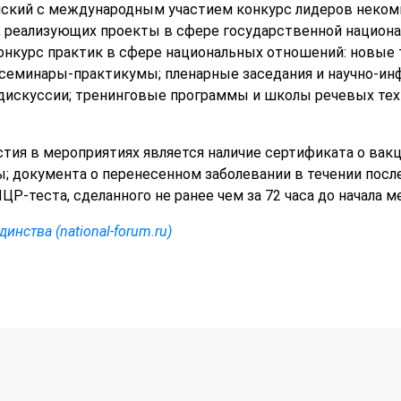
йский c международным участием конкурс лидеров неком
 реализующих проекты в сфере государственной национал
конкурс практик в сфере национальных отношений: новые
семинары-практикумы; пленарные заседания и научно-и
дискуссии; тренинговые программы и школы речевых тех
тия в мероприятиях является наличие сертификата о вакц
; документа о перенесенном заболевании в течении посл
ЦР-теста, сделанного не ранее чем за 72 часа до начала м
нства (national-forum.ru)