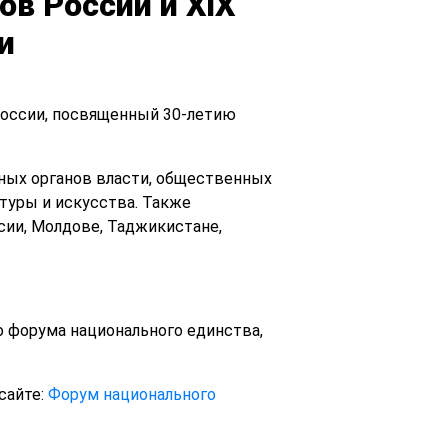
в России и XIX
и
 России, посвященный 30-летию
ьных органов власти, общественных
ьтуры и искусства. Также
сии, Молдове, Таджикистане,
о форума национального единства,
сайте:
Форум национального