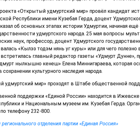
роекта «Открытый удмуртский мир» провёл кандидат исто
ской Республики имени Кузебая Герда, доцент Удмуртско
казал об основных этапах истории Удмуртии, начиная ещё
дарственности удмуртского народа. 25 мая вопросы мульт
еских наук, профессор, доцент Удмуртского государствен
валась «Кылэз тодэм нянь уг куры» или для чего полезно
 встретилась главный редактор газеты «Удмурт Дунне», 
мурт нылкышно кенеш» Елена Миннигараева, которая осв
 сохранении культурного наследия народа.
й удмуртский мир» проходят в Штабе общественной подде
енной поддержки «Единой России» находится в Ижевске п
публики и Национальным музеем им. Кузебая Герда. Орга
 по телефону 232-800.
 регионального отделения партии «Единая Россия»