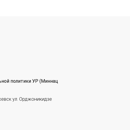
ьной политики УР (Миннац
жевск ул. Орджоникидзе