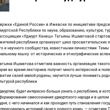
ержки «Единой России» в Ижевске по инициативе предсе
уртской Республики по науке, образованию, культуре, ту
ассоциации «Удмурт Кенеш» Татьяны Ишматовой стартов
 жителей республики организуют цикл просветительских л
о и научного сообщества, известными личностями. Темы
нальному языку: от исторических и этнографических аспе
атьяна Ишматова отметила важность организации такого 
орая во время лекториев получит много интересной и по
итии своей малой родины, научится лучше понимать родн
льтурой республики.
дмуртии, будет интересно больше узнать о республике, в кот
 формирование самосознания удмуртского народа и в целом н
одня, с чего начинался и как проходил путь становления гос
нтересовались историей своего родного края
», — отметила 