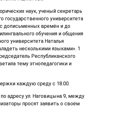
рических наук, ученый секретарь
го государственного университета
 с дописьменных времён и до
илингвального обучения и общения
ного университета Наталья
 владеть несколькими языками». 1
председатель Республиканского
етила тему этнопедагогики и
ржки каждую среду с 18.00.
о адресу ул. Наговицына 9, между
низаторы просят заявить о своём