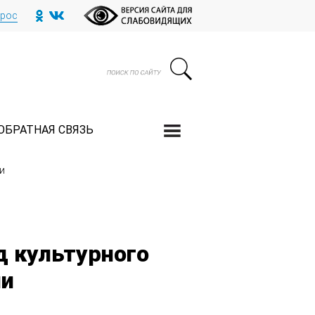
прос
ОБРАТНАЯ СВЯЗЬ
и
д культурного
ии