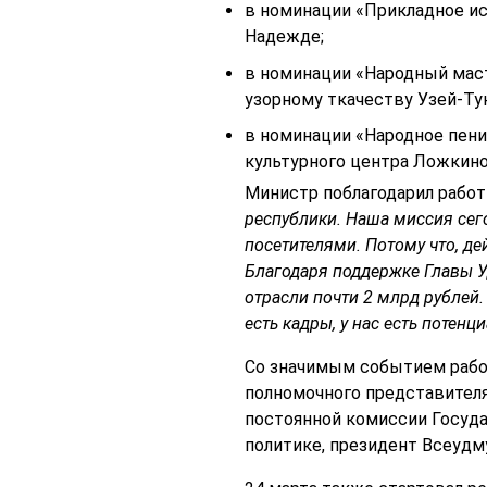
в номинации «Прикладное ис
Надежде;
в номинации «Народный маст
узорному ткачеству Узей-Ту
в номинации «Народное пени
культурного центра Ложкино
Министр поблагодарил работ
республики. Наша миссия сег
посетителями. Потому что, дей
Благодаря поддержке Главы У
отрасли почти 2 млрд рублей.
есть кадры, у нас есть потенц
Со значимым событием рабо
полномочного представител
постоянной комиссии Госуда
политике, президент Всеуд