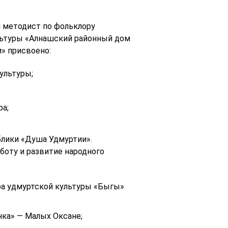
 методист по фольклору
льтуры «Алнашский районный дом
» присвоено:
ультуры;
а;
лики «Душа Удмуртии».
оту и развитие народного
а удмуртской культуры «Быгы»
нка» — Малых Оксане;