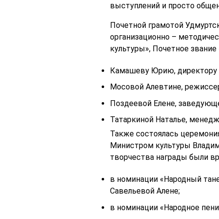
выступлений и просто общен
Почетной грамотой Удмуртск
организационно – методиче
культуры», Почетное звание
Камашеву Юрию, директору 
Мосовой Алевтине, режиссер
Поздеевой Елене, заведующе
Татаркиной Наталье, менедж
Также состоялась церемони
Министром культуры Владими
творчества награды были вр
в номинации «Народный тан
Савельевой Алене;
в номинации «Народное пени