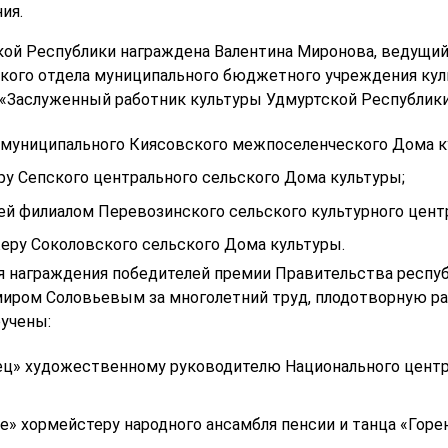
ия.
ой Республики награждена Валентина Миронова, ведущий
ского отдела муниципального бюджетного учреждения ку
 «Заслуженный работник культуры Удмуртской Республики
муниципального Киясовского межпоселенческого Дома к
у Сепского центрального сельского Дома культуры;
й филиалом Перевозинского сельского культурного центр
еру Соколовского сельского Дома культуры.
я награждения победителей премии Правительства респуб
ром Соловьевым за многолетний труд, плодотворную раб
учены:
ец» художественному руководителю Национального центр
е» хормейстеру народного ансамбля пенсии и танца «Горе