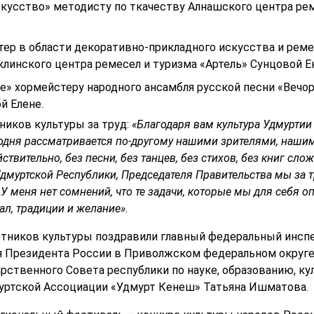
кусство» методисту по ткачеству Алнашского центра ре
ер в области декоративно-прикладного искусства и рем
клинского центра ремесел и туризма «Артель» Сунцовой Е
е» хормейстеру народного ансамбля русской песни «Вечо
й Елене.
ников культуры за труд:
«Благодаря вам культура Удмуртии
одня рассматривается по-другому нашими зрителями, наши
ствительно, без песни, без танцев, без стихов, без книг сл
дмуртской Республики, Председателя Правительства мы за т
 У меня нет сомнений, что те задачи, которые мы для себя 
иал, традиции и желание».
тников культуры поздравили главный федеральный инспе
я Президента России в Приволжском федеральном округе 
рственного Совета республики по науке, образованию, кул
муртской Ассоциации «Удмурт Кенеш» Татьяна Ишматова.