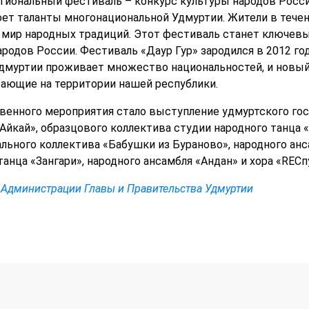
гиональный фестиваль – конкурс культуры народов России
оет таланты многонациональной Удмуртии. Жители в течен
в мир народных традиций. Этот фестиваль станет ключев
ародов России. Фестиваль «Даур Гур» зародился в 2012 год
дмуртии проживает множество национальностей, и новый
ающие на территории нашей республики.
енного мероприятия стало выступление удмуртского гос
Айкай», образцового коллектива студии народного танца 
ального коллектива «Бабушки из Бураново», народного ан
танца «Зангари», народного ансамбля «Андан» и хора «RECп
 Администрации Главы и Правительства Удмуртии