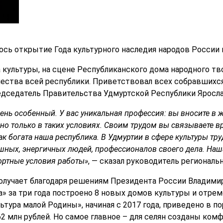
ось открытие Года культурного наследия народов России 
 культуры, на сцене Республиканского дома народного тв
ества всей республики. Приветствовал всех собравшихся
едседатель Правительства Удмуртской Республики Яросл
ень особенный. У вас уникальная профессия: вы вносите в 
о только в таких условиях. Своим трудом вы связываете вр
к богата наша республика. В Удмуртии в сфере культуры труд
ных, энергичных людей, профессионалов своего дела. Наша 
ортные условия работы»
, — сказал руководитель региональ
получает благодаря решениям Президента России Владимира
» за три года построено 8 новых домов культуры и отрем
ьтура малой Родины», начиная с 2017 года, приведено в п
 млн рублей. Но самое главное – для селян созданы комф