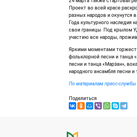
24 марта также стартовал ре
Проект во всей красе раскр
разных народов и окунутся 
Года культурного наследия н
свои границы. Под крылом У
участию все народы, прожив
Яркими моментами торжеств
фольклорной песни и танца «
песни и танца «Марӟан», вок
народного ансамбля песни и 
По материалам пресс-службы
Поделиться