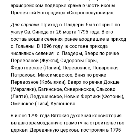
архиерейском подворье храма в честь иконы
Пресвятой Богородицы «Скоропослушница».
Для справки.
Приход с. Паздеры был открыт по
указу Св. Синода от 26 марта 1795 года. В его
состав вошли селения, ранее входившие в приход
с. Гольяны. В 1896 году в составе прихода
числились селения: с. Паздеры, Вверх по речке
Перевозной (Жужги), Сидоровы Горы,
Федотовское (Лапин), Перевозное, Поваренки,
Патраково, Максимовское, Вниз по речке
Перевозное (Кобыляки), Вверх по речке Докше
(Мерзляки), Багинское, Сиверинское, Ольхово
(Лапти), Ледушенское, Новые Фертики (Фотоны),
Оменское (Тиги), Кулюшево.
8 июня 1795 года Вятская духовная консистория
выдала храмозданную грамоту на строительство
церкви. Деревянную церковь построили в 1795