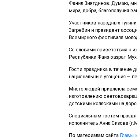
Фанил Зиятдинов. Думаю, мн
мира, добра, благополучия в
Участников народных гулян
Загребин и президент ассоц
Всемирного фестиваля молод
Со словами приветствия к 
Республики Фаиз-хазрат Му
Гости праздника в течение 
национальные угощения — пе
Много людей привлекла семе
изготовлению световозвращ
детскими колясками на дорог
Специальным гостем праздни
исполнитель Анна Сизова (г.
По материалам сайта
Главы 