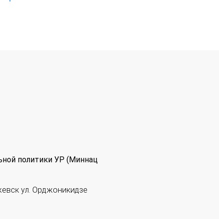
ьной политики УР (Миннац
жевск ул. Орджоникидзе