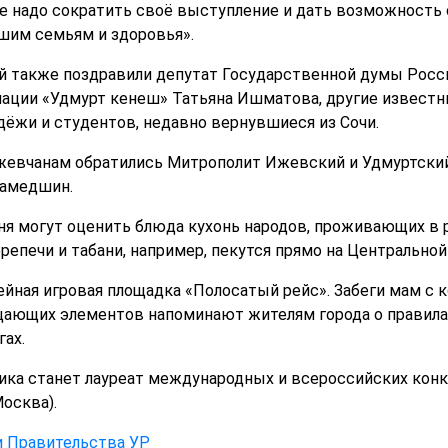
е надо сократить своё выступление и дать возможность с
ашим семьям и здоровья».
ий также поздравили депутат Государственной думы Рос
иации «Удмурт кенеш» Татьяна Ишматова, другие известн
ёжи и студентов, недавно вернувшиеся из Сочи.
ижевчанам обратились Митрополит Ижевский и Удмуртски
хамедшин.
дня могут оценить блюда кухонь народов, проживающих в 
репечи и табани, например, пекутся прямо на Центральной
йная игровая площадка «Полосатый рейс». Забеги мам с к
ающих элементов напоминают жителям города о правила
ах.
ка станет лауреат международных и всероссийских конку
Москва).
и Правительства УР