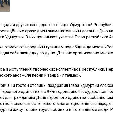
лощади и других площадках столицы Удмуртской Республи
посвящённые сразу двум знаменательным датам — Дню нар
и Удмуртии. В них принимает участие Глава республики А
е отмечают народным гулянием под общим девизом «Росс
и для себя площадку по душе. Для них организовано мно
лись выступления творческих коллективов республики. П
ского ансамбля песни и танца «Италмас».
евчан и гостей столицы поздравил Глава Удмуртии Алекса
 народного единства и с 97-й годовщиной государственно
ак для гражданина День народного единства особенно важ
ство и сплочённость нашего многонационального народа. 
муртии живут очень трудолюбивые и талантливые люди. Р