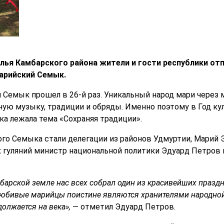
Шолья Камбарского района жители и гости республики от
арийский Семык.
й Семык прошел в 26-й раз. Уникальный народ мари через 
ную музыку, традиции и обряды. Именно поэтому в Год ку
ка лежала тема «Сохраняя традиции».
го Семыка стали делегации из районов Удмуртии, Марий Э
 гуляний министр национальной политики Эдуард Петров 
мбарской земле нас всех собрал один из красивейших празд
юбивые марийцы поистине являются хранителями народной
должается на века»,
— отметил Эдуард Петров.