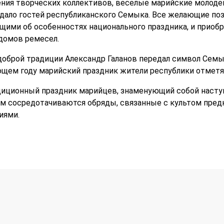
ния творческих коллективов, веселые марийские молоде
ждало гостей республиканского Семыка. Все желающие по
ими об особенностях национального праздника, и приоб
домов ремесел.
доброй традиции Александр Галанов передал символ Семы
щем году марийский праздник жители республики отметя
диционный праздник марийцев, знаменующий собой наступ
ем сосредотачиваются обряды, связанные с культом пред
иями.