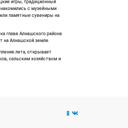
цкие игры, традиционный
знакомились с музейными
рели памятные сувениры на
ка главе Алнашского района
т на Алнашской земле.
ление лета, открывает
ков, сельским хозяйством и