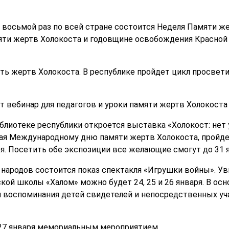
 в восьмой раз по всей стране состоится Неделя Памяти ж
ти жертв Холокоста и годовщине освобождения Красной 
ть жертв Холокоста. В республике пройдет цикл просвет
дут вебинар для педагогов и уроки памяти жертв Холокоста
блиотеке республики откроется выставка «Холокост: нет 
ая Международному дню памяти жертв Холокоста, пройде
ря. Посетить обе экспозиции все желающие смогут до 31 я
народов состоится показ спектакля «Игрушки войны». Ув
кой школы «Халом» можно будет 24, 25 и 26 января.
В осн
и воспоминания детей свидетелей и непосредственных у
27 января мемориальным мероприятием.