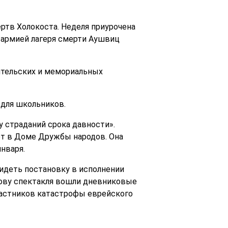
ертв Холокоста. Неделя приурочена
армией лагеря смерти Аушвиц
ительских и мемориальных
 для школьников.
у страданий срока давности».
т в Доме Дружбы народов. Она
нваря.
идеть постановку в исполнении
ову спектакля вошли дневниковые
частников катастрофы еврейского