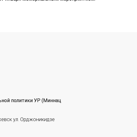
ьной политики УР (Миннац
жевск ул. Орджоникидзе