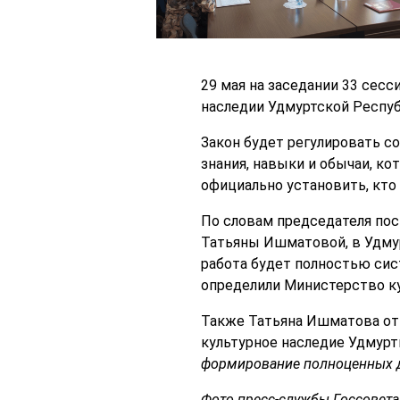
29 мая на заседании 33 сес
наследии Удмуртской Респуб
Закон будет регулировать с
знания, навыки и обычаи, к
официально установить, кто
По словам председателя пост
Татьяны Ишматовой, в Удмур
работа будет полностью сис
определили Министерство к
Также Татьяна Ишматова отм
культурное наследие Удмурт
формирование полноценных д
Фото пресс-службы Госсовета