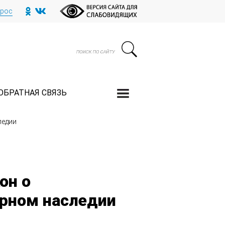
прос
ОБРАТНАЯ СВЯЗЬ
ледии
он о
рном наследии