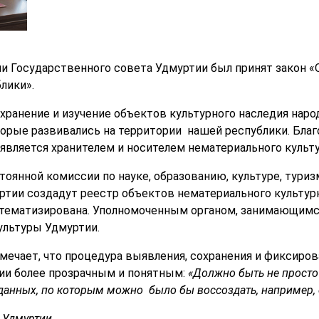
сии Государственного совета Удмуртии был принят закон 
лики».
охранение и изучение объектов культурного наследия нар
оторые развивались на территории нашей республики. Бла
 является хранителем и носителем нематериального культ
оянной комиссии по науке, образованию, культуре, туриз
тии создадут реестр объектов нематериального культурн
тематизирована. Уполномоченным органом, занимающимся
ультуры Удмуртии.
ечает, что процедура выявления, сохранения и фиксиро
ии более прозрачным и понятным:
«Должно быть не просто
анных, по которым можно было бы воссоздать, например, 
 Удмуртии