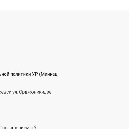
ьной политики УР (Миннац
жевск ул. Орджоникидзе
 "Соглашением об