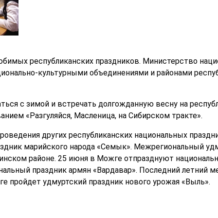
юбимых республиканских праздников. Министерство наци
ионально-культурными объединениями и районами респуб
аться с зимой и встречать долгожданную весну на
респуб
анием «Разгуляйся, Масленица, на Сибирском тракте».
роведения других республиканских национальных праздн
здник марийского народа «Семык».
Межрегиональный удм
инском районе.
25 июня в Можге отпразднуют национальн
нальный праздник армян «Вардавар».
Последний летний ме
жге пройдет удмуртский праздник нового урожая «Выль».