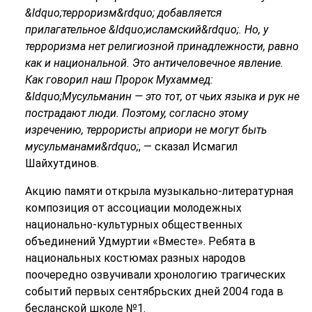
&ldquo;терроризм&rdquo; добавляется
прилагательное &ldquo;исламский&rdquo;. Но, у
терроризма
нет религиозной принадлежности, равно
как и национальной. Это античеловечное явление.
Как говорил наш Пророк Мухаммед:
&ldquo;Мусульманин — это тот, от чьих языка и рук не
пострадают люди. Поэтому, согласно
этому
изречению
, террористы
априори
не могут быть
мусульманами&rdquo;
, — сказал Исмагил
Шайхутдинов.
Акцию памяти открыла музыкально-литературная
композиция от ассоциации молодежных
национально-культурных общественных
объединений Удмуртии «Вместе». Ребята в
национальных костюмах разных народов
поочередно озвучивали хронологию трагических
событий первых сентябрьских дней 2004 года в
бесланской школе №1.