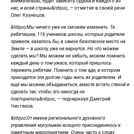
внимательны, будет зависеть судьба и каждого из
нас, и всей страны&rdquo;
, — отметил в своей речи
Олег Кузнецов.
&ldquo;Мы ничего уже не сможем изменить. Те
ребятишки, 116 учеников школы, которых родители
привели, казалось бы, в самое безопасное место на
Земле — в школу, уже не вернутся. Но что можем
сделать мы? Мы можем не забыть, можем помнить
каждый день о том ужасе, который пришлось
пережить ребятам. Помнить о том аде, в котором
приходится эти долгие годы жить их родителям. И
ещё мы можем объединиться, вместе встать стеной и
сделать так, чтобы это никогда не
повторилось&rdquo;
, — подчеркнул Дмитрий
Чистяков.
&ldquo;От имени регионального духовного
управления мусульман всецело присоединяюсь к
памятным мероприятиям. Очень часто к слову