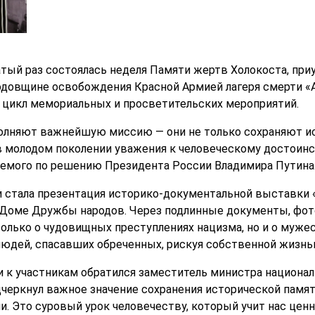
цатый раз состоялась неделя Памяти жертв Холокоста, п
одовщине освобождения Красной Армией лагеря смерти «
 цикл мемориальных и просветительских мероприятий.
лняют важнейшую миссию — они не только сохраняют ис
молодом поколении уважения к человеческому достоинст
уемого по решению Президента России Владимира Путина
стала презентация историко-документальной выставки «
 Доме Дружбы народов. Через подлинные документы, фот
олько о чудовищных преступлениях нацизма, но и о мужес
 людей, спасавших обреченных, рискуя собственной жизнь
к участникам обратился заместитель министра национал
дчеркнул важное значение сохранения исторической памят
и. Это суровый урок человечеству, который учит нас цен