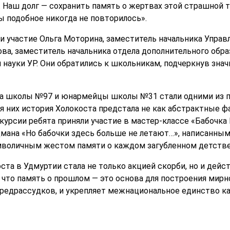
Наш долг — сохранить память о жертвах этой страшной т
ы подобное никогда не повторилось».
и участие Ольга Моторина, заместитель начальника Упра
ова, заместитель начальника отдела дополнительного обра
 науки УР. Они обратились к школьникам, подчеркнув зна
са школы №97 и юнармейцы школы №31 стали одними из п
 них история Холокоста предстала не как абстрактные ф
курсии ребята приняли участие в мастер-классе «Бабочка
ана «Но бабочки здесь больше не летают…», написанным
мволичным жестом памяти о каждом загубленном детстве
ста в Удмуртии стала не только акцией скорби, но и де
 что память о прошлом — это основа для построения мирн
предрассудков, и укрепляет межнациональное единство к