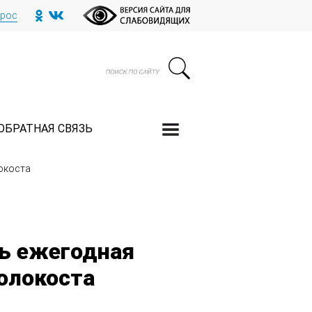
прос
ОБРАТНАЯ СВЯЗЬ
окоста
ь ежегодная
олокоста