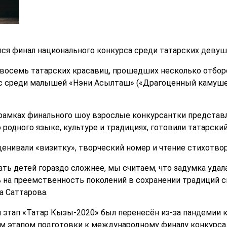
лся финал национального конкурса среди татарских девуш
восемь татарских красавиц, прошедших несколько отборо
с среди малышей «Нэни Асылташ» («Драгоценный камушек
 рамках финального шоу взрослые конкурсантки представл
родного языке, культуре и традициях, готовили татарский
ценивали «визитку», творческий номер и чтение стихотвор
ать детей гораздо сложнее, мы считаем, что задумка удал
 на преемственность поколений в сохранении традиций с
а Саттарова.
й этап «Татар Кызы-2020» был перенесён из-за пандемии 
м этапом подготовки к международному финалу конкурса