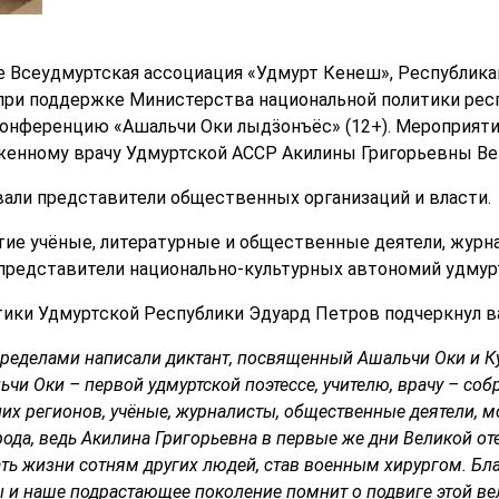
е Всеудмуртская ассоциация «Удмурт Кенеш», Республик
ри поддержке Министерства национальной политики респ
онференцию «Ашальчи Оки лыдӟонъёс» (12+). Мероприяти
уженному врачу Удмуртской АССР Акилины Григорьевны В
али представители общественных организаций и власти.
тие учёные, литературные и общественные деятели, журн
представители национально-культурных автономий удмур
ики Удмуртской Республики Эдуард Петров подчеркнул в
пределами написали диктант, посвященный Ашальчи Оки и Ку
чи Оки – первой удмуртской поэтессе, учителю, врачу – собр
них регионов, учёные, журналисты, общественные деятели, 
рода, ведь Акилина Григорьевна в первые же дни Великой о
ть жизни сотням других людей, став военным хирургом. Бла
мы и наше подрастающее поколение помнит о подвиге этой ве