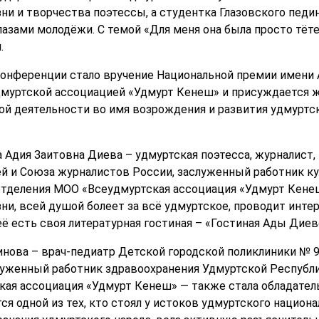
и и творчества поэтессы, а студентка Глазовского педи
лазами молодёжи. С темой «Для меня она была просто тё
.
онференции стало вручение Национальной премии имени А
удмуртской ассоциацией «Удмурт Кенеш» и присуждается 
й деятельности во имя возрождения и развития удмуртск
 Адия Заитовна Диева – удмуртская поэтесса, журналист, 
ей и Союза журналистов России, заслуженный работник к
отделения МОО «Всеудмуртская ассоциация «Удмурт Кене
ни, всей душой болеет за всё удмуртское, проводит инте
ё есть своя литературная гостиная – «Гостиная Ады Диев
нова – врач-педиатр Детской городской поликлиники № 9
уженный работник здравоохранения Удмуртской Республик
ая ассоциация «Удмурт Кенеш» — также стала обладател
я одной из тех, кто стоял у истоков удмуртского национа