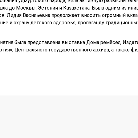
знания удмуртского народа, вела активную разъяснительн
шла до Москвы, Эстонии и Казахстана. Была одним из ини
в. Лидия Васильевна продолжает вносить огромный вклад
ние и охрану детского здоровья, пропаганду традиционны
иятия была представлена выставка Дома ремёсел, Издат
ртия», Центрального государственного архива, а также фи