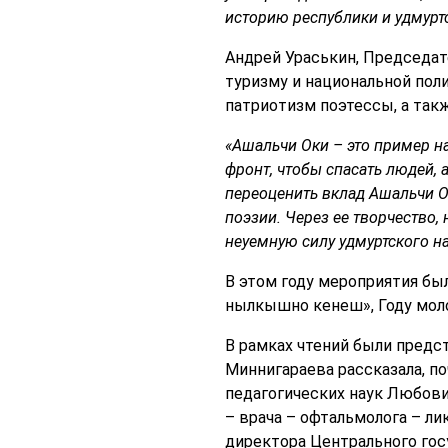
историю республики и удмурт
Андрей Ураськин, Председат
туризму и национальной пол
патриотизм поэтессы, а так
«Ашальчи Оки – это пример на
фронт, чтобы спасать людей,
переоценить вклад Ашальчи О
поэзии. Через ее творчество
неуемную силу удмуртского на
В этом году мероприятия бы
нылкышно кенеш», Году моло
В рамках чтений были предс
Миннигараева рассказала, п
педагогических наук Любов
– врача – офтальмолога – ли
директора Центрального гос