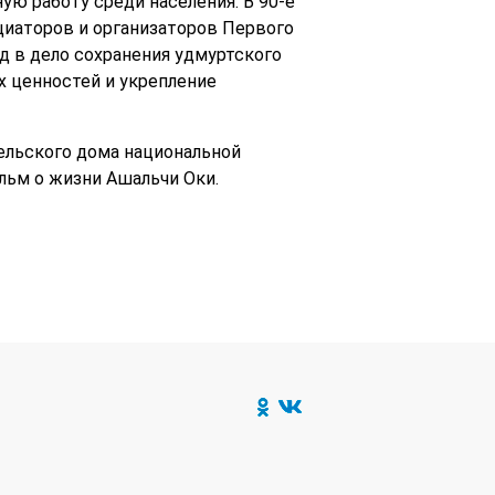
ую работу среди населения. В 90-е
циаторов и организаторов Первого
 в дело сохранения удмуртского
х ценностей и укрепление
ельского дома национальной
льм о жизни Ашальчи Оки.