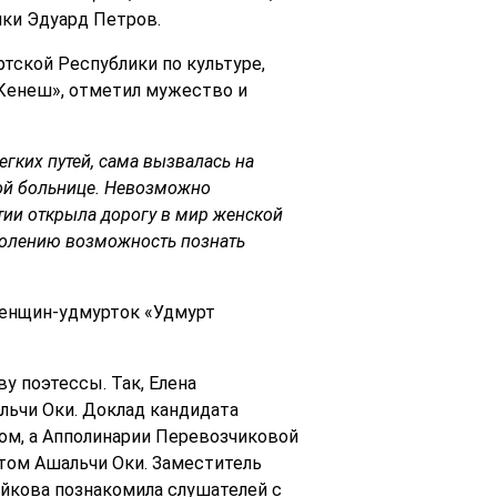
ки Эдуард Петров.
тской Республики по культуре,
 Кенеш», отметил мужество и
гких путей, сама вызвалась на
ной больнице. Невозможно
тии открыла дорогу в мир женской
колению возможность познать
женщин-удмурток «Удмурт
у поэтессы. Так, Елена
льчи Оки. Доклад кандидата
ом, а Апполинарии Перевозчиковой
этом Ашальчи Оки. Заместитель
йкова познакомила слушателей с