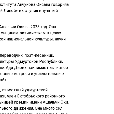
нститута Анчукова Оксана говорила
тей Линой» выступил внучатый
шальчи Оки за 2023 год. Она
женщинам-активисткам в целях
ой национальной культуры, науки,
переводчик, поэт-песенник,
ультуры Удмуртской Республики,
ш». Ада Диева принимает активное
ресные встречи и увлекательные
ой».
, известный удмуртский
и, член Октябрьского районного
ьницей премии имени Ашальчи Оки.
льного движения. Она много сил