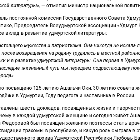
ской литературы»,
— отметил министр национальной полити
ель постоянной комиссии Государственного Совета Удмур
итике, Председатель Всеудмуртской ассоциации «Удмурт
же вклад в развитие удмуртской литературы:
стоящего мужества и патриотизма. Она никогда не искала ле
 а после возвращения на родину трудилась в местной район
ки и в развитие удмуртской литературы. Она первая в Удмур
, наследие, жизненный путь мы передаем подрастающему по
рода».
ло посвящено 125-летию Ашальчи Оки, 30-летию совета 
дёжи в Удмуртии, Году педагога и наставника в России.
тавлены шесть докладов, посвященных жизни и творчеств
очему в каждой удмуртской женщине и сегодня живёт Аша
и Фёдоровой был посвящён желанию поэтессы стать врач
квидации трахомы в республике, и какую роль сыграла в 
ударственного архива Удмуртской Республики Любовь Ба