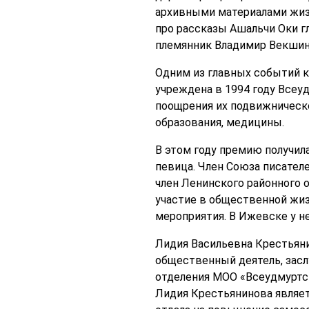
архивными материалами жизн
про рассказы Ашальчи Оки г
племянник Владимир Векшин
Одним из главных событий к
учреждена в 1994 году Все
поощрения их подвижническо
образования, медицины.
В этом году премию получила
певица. Член Союза писател
член Ленинского районного 
участие в общественной жиз
мероприятия. В Ижевске у не
Лидия Васильевна Крестьяни
общественный деятель, засл
отделения МОО «Всеудмуртск
Лидия Крестьянинова являетс