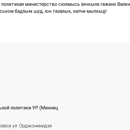
 политикая министерство сюлмысь ӟечкыла гажано Вален
ськом бадӟым шуд, юн тазалык, капчи мылкыд!
ьной политики УР (Миннац
жевск ул. Орджоникидзе