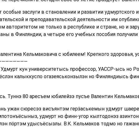
 особые заслуги в становлении и развитии удмуртского и
ательской и преподавательской деятельности им опублико
 авторитетом не только в республике и стране, но и зар
аны в Финляндии, а четыре его учебных пособия получил
алентина Кельмаковича с юбилеем! Крепкого здоровья, ус
————————
, Удмурт кун университетысь профессор, УАССР-ысь но 
ъёслэн калыккуспо огазеяськонзылэн но Финляндиысь фи
сь. Туннэ 80 аресъем юбилейзэ пусъе Валентин Кельмако
нь ужан сюресэз висъянтэм герӟаськемын удмурт шаерен
отонъёсыныз, удмурт но финн-угор кылтодонэз азинтонэн
эн пӧртэм удысъёсызлы. В.К. Кельмаков тодмо но гажан