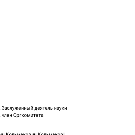
, Заслуженный деятель науки
 член Оргкомитета
нтин Кельмакович Кельмаков!