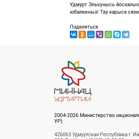
Удмурт Элькунысь йӧскалык
юбилееныз! Тау карыса сӥзи
Поделиться
2004-2026 Министерство национал
УР)
426063 Удмуртская Республика г. И