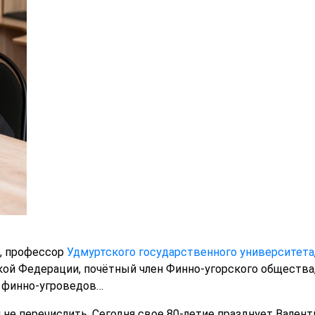
к, профессор
Удмуртского государственного университета
ой Федерации, почётный член Финно-угорского общества,
 финно-угроведов…
и не перечислить. Сегодня свое 80-летие празднует Вале