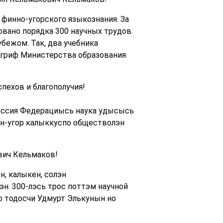
 финно-угорского языкознания. За
вано порядка 300 научных трудов.
убежом. Так, два учебника
и гриф Министерства образования
пехов и благополучия!
Россия Федерациысь наука удысысь
нн-угор калыккуспо обществолэн
вич Кельмаков!
, калыкен, солэн
. 300-лэсь трос поттэм научной
о тодосчи Удмурт Элькунын но