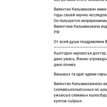
Валентин Кельмакович имеет
годы своей научно-исследов
Он пользуется непререкаемым
Валентина Кельмаковича изд
РФ.
От всей души поздравляем В
——————————————————
Кылтодон наукаосъя доктор
дано ужась, Финно-угровед
дано ёзчиез.
Ваньмыз та одӥг адями сяры
Валентин Кельмаковичлэн ва
сюлмаськонъёсыныз но шумп
ужъёсыз сӥземын кылосбурл
кунгож сьӧрын.