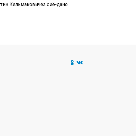
тин Кельмаковичез сиё-дано