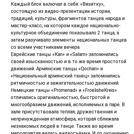
Каждый блок включал в себя: «Визитку»,
состоящую из видео-презентации истории,
традиций, культуры, фрагментов танцев народа и
мастер-класс, на котором каждое национально-
культурное объединение показывало 2 танца, а
затем разучивало элементы национальных танцев
со всеми участниками вечера.
Еврейские танцы «Kan» и «Salam» запомнились
своей изысканностью и в то же время простотой
движений. Армянские танцы «Qochari» и
«Нациоанльный армянский танец» запомнились
ритмичностью и зажигательностью движений.
Немецкие танцы «Promenad» и «FroelisheKreis»
отличались оригинальностью, быстротой и
многообразием движений, исполняемых в паре. В
зале присутствовала теплая, дружественная и
непринужденная атмосфера, которая сближала
незнакомых людей в танце. Также во время
мероприятия велась видеосъёмка. И по окончанию