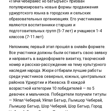
«Пичи чеберайёс но батыръёс» призван
популяризировать новые формы продвижения
удмуртского языка в городских и сельских
образовательных организациях. Его участниками
являются воспитанники старших и
подготовительных групп (5-7 лет) и учащиеся 1-4
классов (7-11 лет).
Напомним, первый этап прошёл в онлайн формате.
Все участники должны были оставить свою заявку
и направить в видеоформате визитку, творческий
номер и рассказ-рассуждение на тему культурного
наследия народа. Жюри отбирали лучшие работы
среди участников северных, южных, центральных
районов Удмуртии и Ижевска. В каждой
возрастной категории 10 победителей — по 5
девочек и мальчиков. Победители получили титулы
— Уйпал Чеберай, Уйпал Батыр, Лымшор Чеберай,
Лымшор Батыр, Шор Чеберай, Шор Батыр, Город