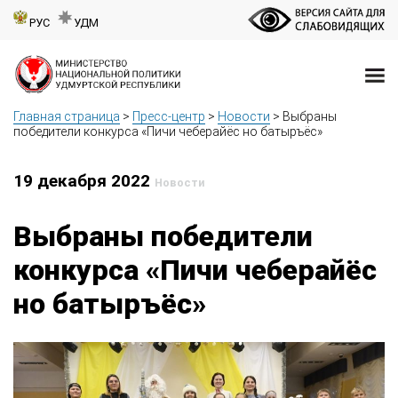
РУС
УДМ
Главная страница
>
Пресс-центр
>
Новости
>
Выбраны
победители конкурса «Пичи чеберайёс но батыръёс»
19 декабря 2022
Новости
Выбраны победители
конкурса «Пичи чеберайёс
но батыръёс»