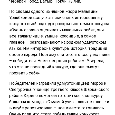
Чеберай, Город Батыр, Покчи Кылчи.
По словам одного из членов жюри Мальвины
Уракбаевой все участники очень интересны и у
каждого свой подход к раскрытию темы конкурса:
«Очень сложно оценивать маленьких ребят, они
все талантливые, умные, красивые, а самое
главное — разговаривают на родном удмуртском
языке. Им интересна культура, история, традиции
своего народа. Поэтому считаю, что все участники
– победители. Новых вершин ребятам! Уверена,
что это не последний конкурс, где они смогут
проявить себя».
Победителей наградили удмуртский Дед Мороз и
Снегурочка. Ученице третьего класса Шарканского
района Карине помогала готовиться к конкурсу
большая команда. «С мамой учила слова, в школе и
в клубе репетировали — все вместе готовились.
Очень рада, что стала победителем конкурса», —