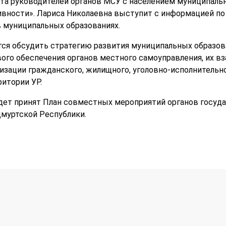
ота руководителей органов МСУ с населением муниципал
ивности». Лариса Николаевна выступит с информацией по
 муниципальных образованиях.
тся обсудить стратегию развития муниципальных образова
ого обеспечения органов местного самоуправления, их 
лизации гражданского, жилищного, уголовно-исполнительн
ритории УР.
дет принят План совместных мероприятий органов госуда
муртской Республики.