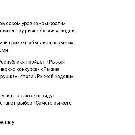
о высоком уровне «рыжести»
 количеству рыжеволосых людей.
валь призван объединить рыжих
лами
 Республики пройдёт «Рыжая
рческих конкурсах «Рыжая
грушка». Итоги «Рыжей недели»
 улиц», а также пройдут
 станет выбор «Самого рыжего
е шоу.