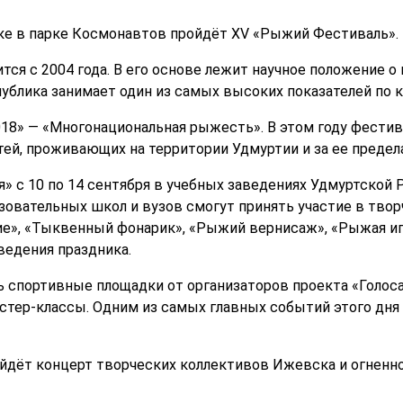
ке в парке Космонавтов пройдёт XV «Рыжий Фестиваль».
ся с 2004 года. В его основе лежит научное положение 
ублика занимает один из самых высоких показателей по
18» — «Многонациональная рыжесть». В этом году фести
ей, проживающих на территории Удмуртии и за ее преде
» с 10 по 14 сентября в учебных заведениях Удмуртской
зовательных школ и вузов смогут принять участие в тво
ие», «Тыквенный фонарик», «Рыжий вернисаж», «Рыжая и
ведения праздника.
ь спортивные площадки от организаторов проекта «Голоса
стер-классы. Одним из самых главных событий этого дня
йдёт концерт творческих коллективов Ижевска и огненно