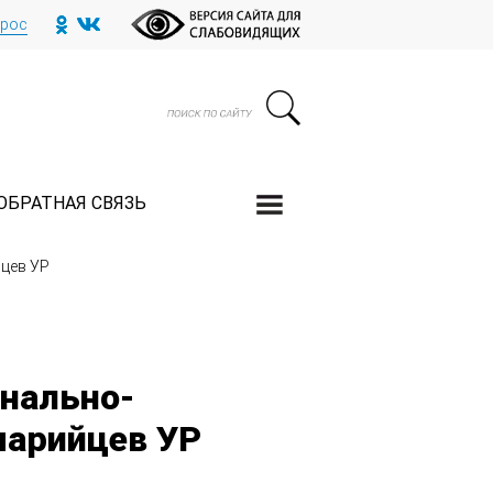
прос
ОБРАТНАЯ СВЯЗЬ
цев УР
онально-
марийцев УР