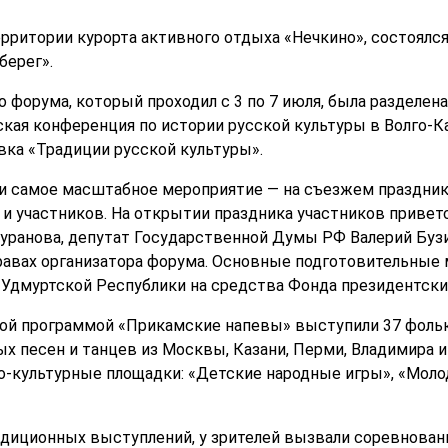
территории курорта активного отдыха «Нечкино», состоял
берег».
форума, который проходил с 3 по 7 июля, была разделена
ская конференция по истории русской культуры в Волго-
вка «Традиции русской культуры».
 самое масштабное мероприятие — на съезжем празднике
й и участников. На открытии праздника участников приве
уранова, депутат Государственной Думы РФ Валерий Бузил
равах организатора форума. Основные подготовительные
Удмуртской Республики на средства Фонда президентских
ной программой «Прикамские напевы» выступили 37 фоль
х песен и танцев из Москвы, Казани, Перми, Владимира и 
о-культурные площадки: «Детские народные игры», «Моло
диционных выступлений, у зрителей вызвали соревновани