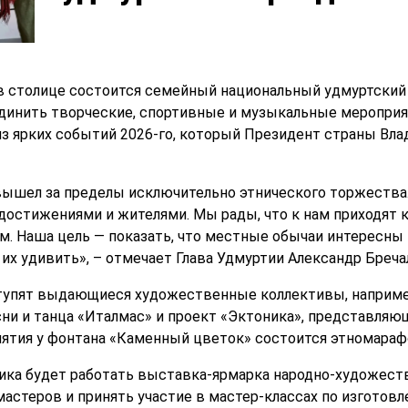
в столице состоится семейный национальный удмуртский п
динить творческие, спортивные и музыкальные мероприя
з ярких событий 2026-го, который Президент страны Вл
ышел за пределы исключительно этнического торжества.
достижениями и жителями. Мы рады, что к нам приходят к
ком. Наша цель — показать, что местные обычаи интересн
их удивить», – отмечает Глава Удмуртии Александр Бреча
тупят выдающиеся художественные коллективы, наприме
ни и танца «Италмас» и проект «Эктоника», представля
иятия у фонтана «Каменный цветок» состоится этномарафо
ника будет работать выставка-ярмарка народно-художес
мастеров и принять участие в мастер-классах по изготовл