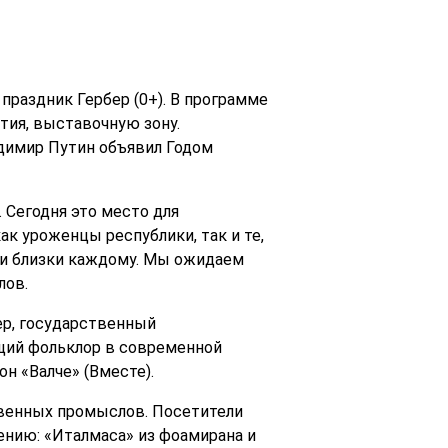
раздник Гербер (0+). В программе
тия, выставочную зону.
адимир Путин объявил Годом
 Сегодня это место для
ак уроженцы республики, так и те,
ы и близки каждому. Мы ожидаем
лов.
р, государственный
ющий фольклор в современной
н «Валче» (Вместе).
твенных промыслов. Посетители
ению: «Италмаса» из фоамирана и