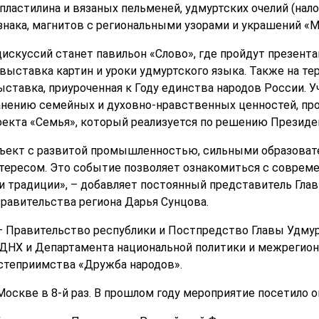
 пластилина и вязаных пельменей, удмуртских очелий (нал
 знака, магнитов с региональными узорами и украшений «М
искуссий станет павильон «Слово», где пройдут презента
выставка картин и уроки удмуртского языка. Также на те
ыставка, приуроченная к Году единства народов России. 
анению семейных и духовно-нравственных ценностей, пр
екта «Семья», который реализуется по решению Президе
убъект с развитой промышленностью, сильными образова
тересом. Это событие позволяет ознакомиться с соврем
 традиции», – добавляет постоянный представитель Гла
равительства региона Дарья Сунцова.
– Правительство республики и Постпредство Главы Удму
ДНХ и Департамента национальной политики и межрегион
степриимства «Дружба народов».
оскве в 8-й раз. В прошлом году мероприятие посетило ок