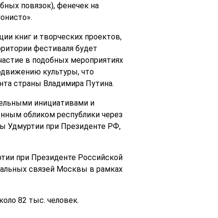
обных повязок), фенечек на
онисто».
ции книг и творческих проектов,
рритории фестиваля будет
Участие в подобных мероприятиях
одвижению культуры, что
нта страны Владимира Путина.
тельными инициативами и
енным обликом республики через
вы Удмуртии при Президенте РФ,
ртии при Президенте Российской
альных связей Москвы в рамках
оло 82 тыс. человек.