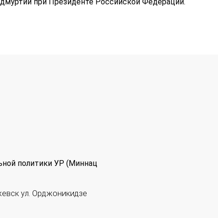
Удмуртии при Президенте Российской Федерации.
ьной политики УР (Миннац
жевск ул. Орджоникидзе