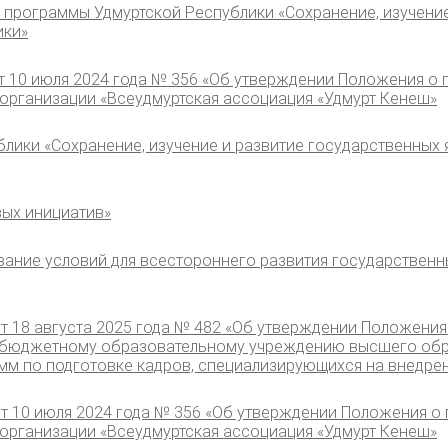
й программы Удмуртской Республики «Сохранение, изучени
ики»
т 10 июля 2024 года № 356 «Об утверждении Положения о
рганизации «Всеудмуртская ассоциация «Удмурт Кенеш»
лики «Сохранение, изучение и развитие государственных 
вых инициатив»
ние условий для всестороннего развития государственны
т 18 августа 2025 года № 482 «Об утверждении Положения
бюджетному образовательному учреждению высшего обра
 по подготовке кадров, специализирующихся на внедрени
т 10 июля 2024 года № 356 «Об утверждении Положения о
рганизации «Всеудмуртская ассоциация «Удмурт Кенеш»