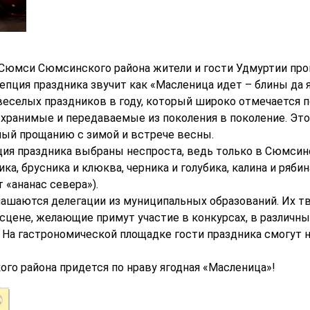
е Сюмси Сюмсинского района жители и гости Удмуртии про
епция праздника звучит как «Масленица идет – блины да 
веселых праздников в году, который широко отмечается п
хранимые и передаваемые из поколения в поколение. Это 
ный прощанию с зимой и встрече весны.
ия праздника выбраны неспроста, ведь только в Сюмсин
ка, брусника и клюква, черника и голубика, калина и рябин
 «ананас севера»).
лашаются делегации из муниципальных образований. Их 
сцене, желающие примут участие в конкурсах, в различны
 На гастрономической площадке гости праздника смогут
го района придется по нраву ягодная «Масленица»!