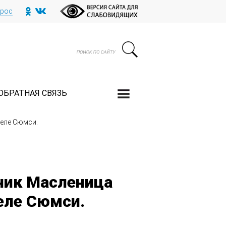
прос
ОБРАТНАЯ СВЯЗЬ
селе Сюмси.
ник Масленица
селе Сюмси.