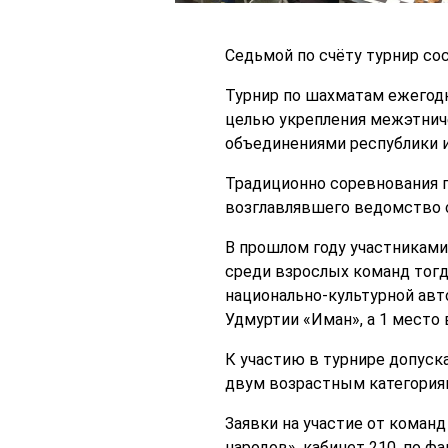
Седьмой по счёту турнир сос
Турнир по шахматам ежегодн
целью укрепления межэтнич
объединениями республики 
Традиционно соревнования 
возглавлявшего ведомство с
В прошлом году участниками 
среди взрослых команд тогд
национально-культурной авт
Удмуртии «Иман», а 1 место
К участию в турнире допуск
двум возрастным категориям 
Заявки на участие от команд
народов», кабинет 210, по фа