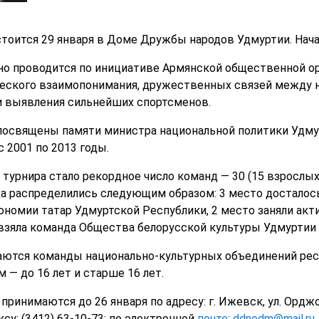
тоится 29 января в Доме Дружбы народов Удмуртии. Начал
о проводится по инициативе Армянской общественной ор
еского взаимопонимания, дружественных связей между 
и выявления сильнейших спортсменов.
посвящены памяти министра национальной политики Удмур
 2001 по 2013 годы.
турнира стало рекордное число команд — 30 (15 взрослых
а распределились следующим образом: 3 место досталос
ономии татар Удмуртской Республики, 2 место заняли ак
 взяла команда Общества белорусской культуры Удмуртии
аются команды национально-культурных объединений респ
— до 16 лет и старше 16 лет.
 принимаются до 26 января по адресу: г. Ижевск, ул. Ор
ксу: (3412) 63-10-73; по электронной
почте: ddnodm@mail.ru
.