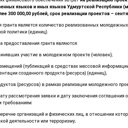
венных языков и иных языков Удмуртской Республики
(
м
лее 3
00 000,00 рублей, сро
к реализации проектов – сент
 гранта является количество реализованных молодежных
ой политики (единиц).
а предоставления гранта являются:
ринявших участие в молодежном проекте (человек);
азмещений (публикаций в средствах массовой информации
нтации созданного продукта (ресурса) (единиц);
дуктов (ресурсов) в рамках реализации молодежного прое
дату рассмотрения заявки и дату заключения соглашения 
 требованиям:
 перечне организаций и физических лиц, в отношении кот
кой деятельности или терроризму;