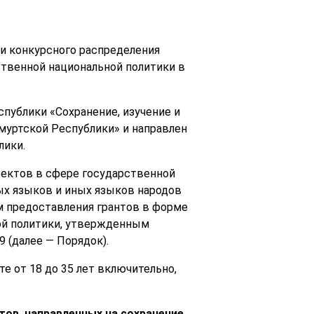
и конкурсного распределения
ственной национальной политики в
публики «Сохранение, изучение и
муртской Республики» и направлен
лики.
оектов в сфере государственной
ых языков и иных языков народов
м предоставления грантов в форме
ой политики, утвержденным
 (далее — Порядок).
е от 18 до 35 лет включительно,
тов, направленных на сохранение