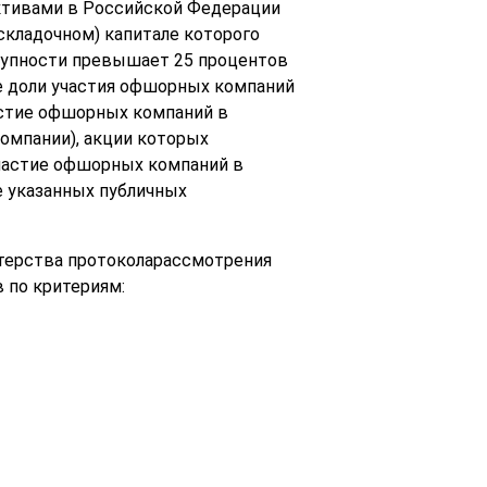
активами в Российской Федерации
складочном) капитале которого
окупности превышает 25 процентов
е доли участия офшорных компаний
астие офшорных компаний в
омпании), акции которых
участие офшорных компаний в
е указанных публичных
стерства протоколарассмотрения
 по критериям: