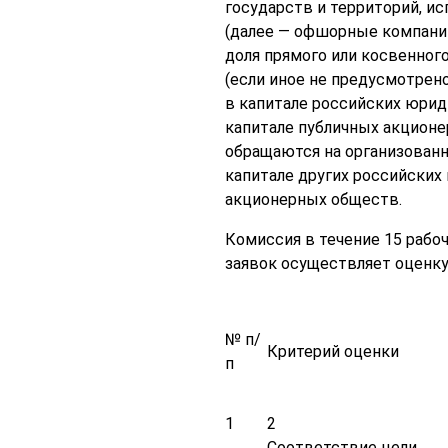
государств и территорий, и
(далее — офшорные компании
доля прямого или косвенног
(если иное не предусмотрен
в капитале российских юрид
капитале публичных акционе
обращаются на организованн
капитале других российских 
акционерных обществ.
Комиссия в течение 15 рабо
заявок осуществляет оценку
№ п/
Критерий оценки
п
1
2
Соответствие цели