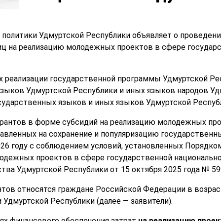
политики Удмуртской Республики объявляет о проведени
иц на реализацию молодежных проектов в сфере государ
х реализации государственной программы Удмуртской Рес
зыков Удмуртской Республики и иных языков народов Уд
осударственных языков и иных языков Удмуртской Респуб
грантов в форме субсидий на реализацию молодежных пр
равленных на сохранение и популяризацию государственн
026 году с соблюдением условий, установленных Порядко
лодежных проектов в сфере государственной национальн
ва Удмуртской Республики от 15 октября 2025 года № 599
нтов относятся граждане Российской Федерации в возраст
Удмуртской Республики (далее — заявители).
лях финансового обеспечения затрат
на реализацию проек