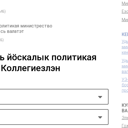
Ми
Ёз
 МБ)
Ми
олитикая министрество
сь валатэт
КЕ
Б)
Уд
ми
ке
ь йӧскалык политикая
Уд
 Коллегиезлэн
ми
ва
УЭ
бо
пр
КУ
ВА
Эл
Го