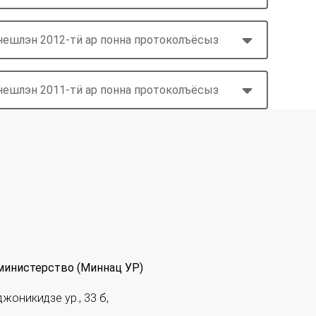
нешлэн 2012-тӥ ар понна протоколъёсыз
нешлэн 2011-тӥ ар понна протоколъёсыз
министерство (Миннац УР)
джоникидзе ур., 33 б,