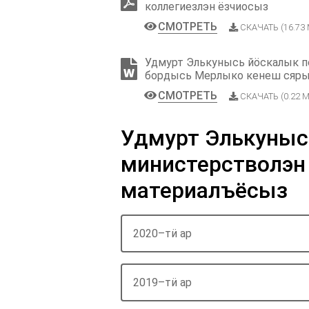
коллегиезлэн ёзчиосыз
СМОТРЕТЬ
СКАЧАТЬ (16.73
Удмурт Элькунысь йӧскалык п
бордысь Мерлыко кенеш сяры
СМОТРЕТЬ
СКАЧАТЬ (0.22 М
Удмурт Элькуныс
министерстволэн
материалъёсыз
2020–тӥ ар
2019–тӥ ар