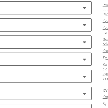
Ро
ва
Фед
Ку
Ку
ну
Эс
об
Ка
Ду
Во
сю
ку
ва
КУ
Ко
Бу