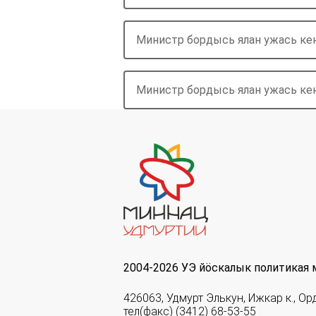
Министр бордысь ялан ужась ке
Министр бордысь ялан ужась ке
2004-2026 УЭ йöскалык политикая 
426063, Удмурт Элькун, Ижкар к., Ор
тел(факс) (3412) 68-53-55