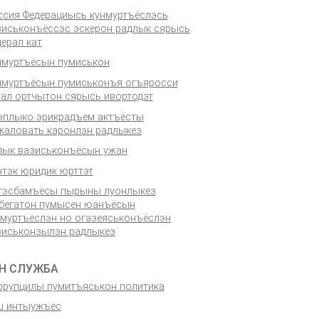
ссия Федерациысь кунмуртъёслэсь
зиськонъёссэс эскерон радлык сярысь
ерал кат
нмуртъёсын пумиськон
нмуртъёсын пумиськонъя огъяросси
нал ортчытон сярысь ивортодэт
эплыко эрикрадъем актъёсты
жаловать каронлэн радлыкез
лык вазиськонъёсын ужан
нтэк юридик юрттэт
тэсбамъёсы пырыны луонлыкез
бегатон пумысен юанъёсын
нмуртъёслэн но огазеяськонъёслэн
зиськонзылэн радлыкез
Н СЛУЖБА
ррупцилы пумитъяськон политика
ш интыужъёс