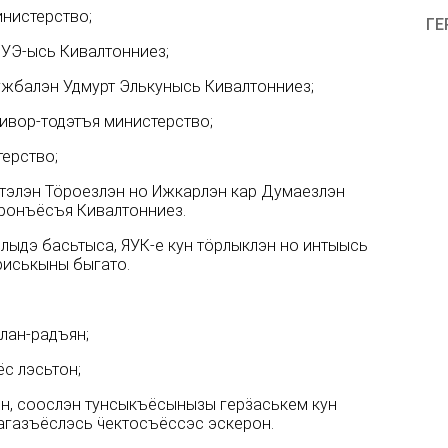
инистерство;
ГЕ
 УЭ-ысь Кивалтонниез;
ужбалэн Удмурт Элькунысь Кивалтонниез;
 ивор-тодэтъя министерство;
терство;
ытэлэн Тӧроезлэн но Ижкарлэн кар Думаезлэн
ронъёсъя Кивалтонниез.
ыдэ басьтыса, ЯУК-е кун тӧрлыклэн но интыысь
риськыны быгато.
лан-радъян;
с лэсьтон;
ын, соослэн тунсыкъёсынызы герӟаськем кун
агазъёслэсь ӵектосъёссэс эскерон.