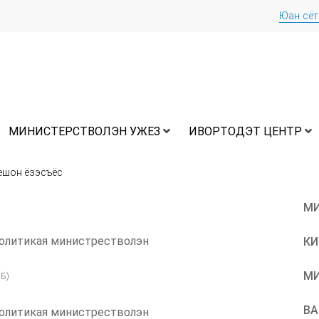
Юан сё
МИНИСТЕРСТВОЛЭН УЖЕЗ
ИВОРТОДЭТ ЦЕНТР
ешон ёзэсъёс
МИ
олитикая министрестволэн
КИ
МИ
Б)
ВА
олитикая министрестволэн