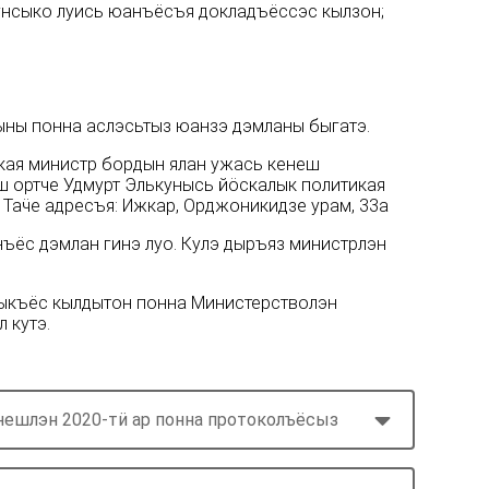
унсыко луись юанъёсъя докладъёссэс кылзон;
ыны понна аслэсьтыз юанзэ дэмланы быгатэ.
кая министр бордын ялан ужась кенеш
еш ортче Удмурт Элькунысь йӧскалык политикая
 Таӵе адресъя: Ижкар, Орджоникидзе урам, 33а
ёс дэмлан гинэ луо. Кулэ дыръяз министрлэн
лыкъёс кылдытон понна Министерстволэн
 кутэ.
нешлэн 2020-тӥ ар понна протоколъёсыз