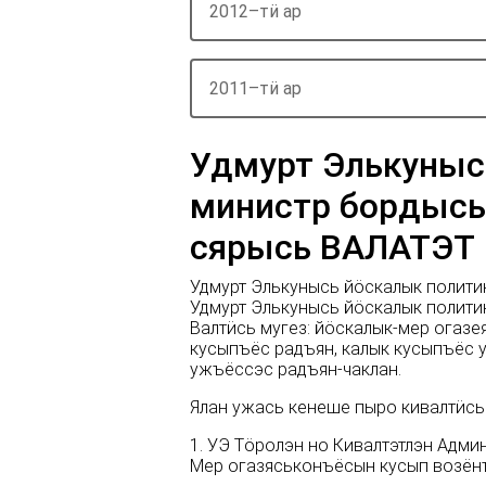
2012–тӥ ар
2011–тӥ ар
Удмурт Элькуныс
министр бордысь
сярысь ВАЛАТЭТ
Удмурт Элькунысь йӧскалык полити
Удмурт Элькунысь йӧскалык полити
Валтӥсь мугез: йӧскалык-мер огаз
кусыпъёс радъян, калык кусыпъёс 
ужъёссэс радъян-чаклан.
Ялан ужась кенеше пыро кивалтӥсь
1. УЭ Тöролэн но Кивалтэтлэн Адм
Мер огазяськонъёсын кусып возёнъ