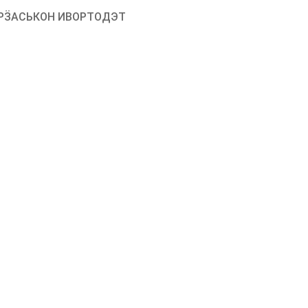
РӞАСЬКОН ИВОРТОДЭТ