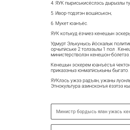
4. ЯУК пыриськисёслэсь дырызлы т
5. Ивор-тодэтэн вошӥськон;
6. Мукет юанъёс.
ЯУК котькуд ёзчиез кенешын эскер
Удмурт Элькунысь йӧскалык полити
орчытӥське 2 толэзьлы 1 пол . Кен
министерстволэн кенешон-бӧлетэз.
Кенешын эскерем юанъёсъя ӵектонъ
приказэныз юнматӥськыны быгато.
ЯУКлэсь ужзэ радъян, ужаны луон
Этнокультура азинсконъя ёзэтэз кыл
Министр бордысь ялан ужась ке