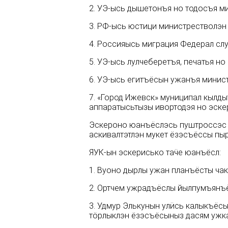
2. УЭ-ысь дышетонъя но тодосъя м
3. РФ-ысь юстици министрестволэн
4. Россияысь миграция Федерал сл
5. УЭ-ысь лулчеберетъя, печатья но
6. УЭ-ысь егитъёсын ужанъя минис
7. «Город Ижевск» муниципал кылд
аппаратысьтызы ивортодэя но эске
Эскероно юанъёслэсь пуштроссэс л
аскивалтэтлэн мукет ёзэсъёссы пы
ЯУК-ын эскерисько таӵе юанъёсл:
1. Вуоно дырлы ужан планъёсты чак
2. Ортчем ужрадъёслы йылпумъянъё
3. Удмур Элькунын улӥсь калыкъёс
тӧрлыклэн ёзэсъёсыныз дасям ужк