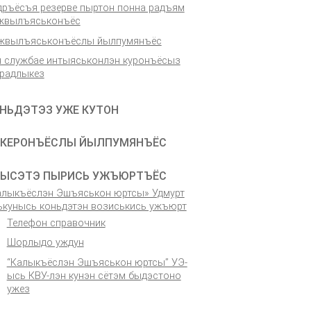
дръёсъя резерве пыртон понна радъям
жвылъяськонъёс
жвылъяськонъёслы йылпумянъёс
н службае интыяськонлэн куронъёсыз
 радлыкез
НЬДЭТЭЗ УЖЕ КУТОН
КЕРОНЪЁСЛЫ ЙЫЛПУМЯНЪЁС
ЫСЭТЭ ПЫРИСЬ УЖЪЮРТЪЁС
алыкъёслэн Эшъяськон юртсы» Удмурт
ькунысь коньдэтэн возиськись ужъюрт
Телефон справочник
Шорлыдо уждун
“Калыкъёслэн Эшъяськон юртсы” УЭ-
ысь КВУ-лэн кунэн сётэм быдэстоно
ужез