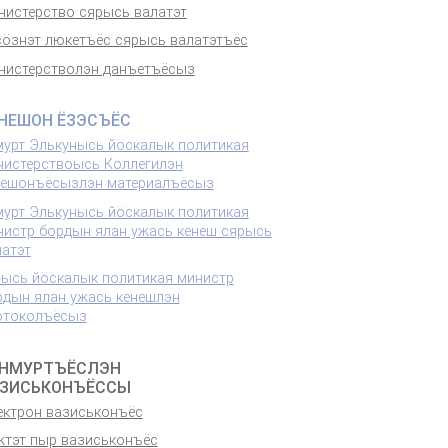
нистерство сярысь валатэт
сӧзнэт люкетъёс сярысь валатэтъёс
нистерстволэн данъетъёсыз
НЕШОН ЁЗЭСЪЁС
мурт Элькунысь йӧскалык политикая
нистерствоысь Коллегилэн
нешонъёсызлэн материалъёсыз
мурт Элькунысь йӧскалык политикая
нистр бордын ялан ужась кенеш сярысь
латэт
-ысь йӧскалык политикая министр
рдын ялан ужась кенешлэн
отоколъёсыз
НМУРТЪЁСЛЭН
ЗИСЬКОНЪЁССЫ
ектрон вазиськонъёс
жтэт пыр вазиськонъёс