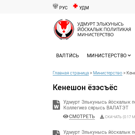
РУС
УДМ
ВАЛТӤСЬ
МИНИСТЕРСТВО
Главная страница
>
Министерство
>
Кен
Кенешон ёзэсъёс
Удмурт Элькунысь йӧскалык п
Коллегиез сярысь ВАЛАТЭТ
СМОТРЕТЬ
СКАЧАТЬ (0.17 М
Удмурт Элькунысь йӧскалык п