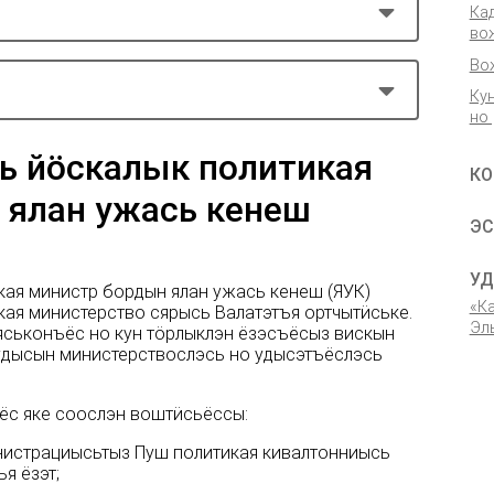
Ка
во
Во
Ку
но
ь йӧскалык политикая
КО
 ялан ужась кенеш
ЭС
УД
кая министр бордын ялан ужась кенеш (ЯУК)
«К
кая министерство сярысь Валатэтъя ортчытӥське.
Эл
еяськонъёс но кун тӧрлыклэн ёзэсъёсыз вискын
удысын министерствослэсь но удысэтъёслэсь
ёс яке соослэн воштӥсьёссы:
инистрациысьтыз Пуш политикая кивалтонниысь
я ёзэт;